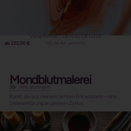
Vulva Portrait ~ LAYERS OF LOVE
ab
222,00
€
(A5, A4, A3 – gerahmt)
Mondblutmalerei
Alle anzeigen
Kunst, die aus meinem tiefsten Rot entsteht ~ eine
Liebeserklärung an unseren Zyklus.