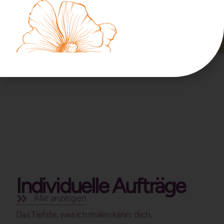
Artprint ~ VULVALIEBE
ab
19,00
€
Limitiert auf 99 Exemplare
Individuelle Aufträge
Alle anzeigen
Das Tiefste, was ich malen kann: dich.