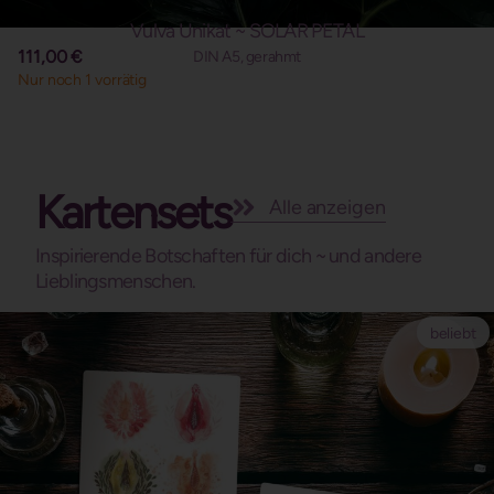
Vulva Unikat ~ SOLAR PETAL
111,00
€
DIN A5, gerahmt
Nur noch 1 vorrätig
Kartensets
Alle anzeigen
Inspirierende Botschaften für dich ~ und andere
Lieblingsmenschen.
beliebt