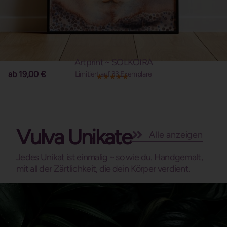
Artprint ~ SOLKOIRA
ab
19,00
€
Limitiert auf 33 Exemplare
Vulva Unikate
Alle anzeigen
Jedes Unikat ist einmalig ~ so wie du. Handgemalt,
mit all der Zärtlichkeit, die dein Körper verdient.