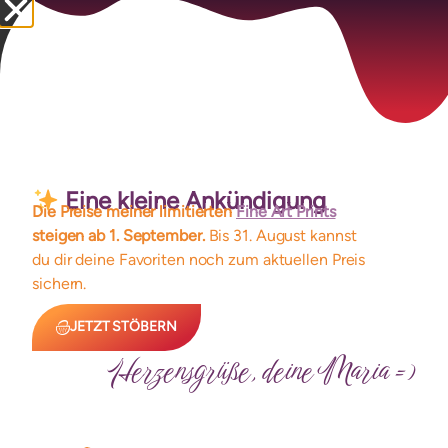
Vulvaschönes
Alle anzeigen
Kleine Schätze, die flüstern: Dein Körper ist heilig.
beliebt
Eine kleine Ankündigung
Die Preise meiner limitierten
Fine Art Prints
steigen ab 1. September.
Bis 31. August kannst
du dir deine Favoriten noch zum aktuellen Preis
sichern.
JETZT STÖBERN
Herzensgrüße, deine Maria =)