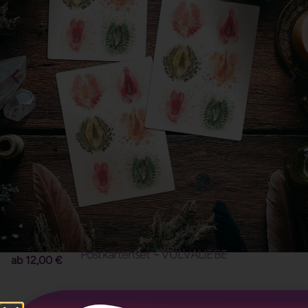
Postkartenset ~ VULVALIEBE
ab
12,00
€