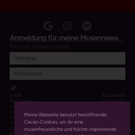
Anmeldung für meine Musennews
Erhalte ausgewählte Infos zu neuen Motiven, Fine Art
Prints und Aktionen per Mail.
SHOP
ALLGEMEIN
Alle Produkte
Onlinekurse
Fine Art Prints
Impact
Unikate
Über Mich
Meine Webseite benutzt herzöffnende
Individuelle Aufträge
Blog
Cacao-Cookies, um dir eine
Vulvaschönes
Mondblutmalerei
musenfreundliche und höchst inspirierende
RECHTLICHES