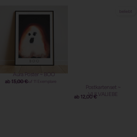
beliebt
Aura Poster ~ BOO
ab
15,00
€
Limitiert auf 11 Exemplare
Postkartenset ~
VULVALIEBE
ab
12,00
€