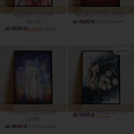
Artprint ~ YONI IM
Artprint ~ YONI IN RED
FLUSS
ab
19,00
€
Limitiert auf 33 Exemplare
ab
19,00
€
Limitiert auf 33 Exemplare
beliebt
Artprint ~ DIE GROßE
Artprint ~ WINDGÖTTIN
ab
19,00
€
LEERE
ab
19,00
€
Limitiert auf 33 Exemplare