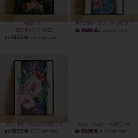
Artprint ~
Artprint ~ VULVANACHT
SONNENHERZ
ab
19,00
€
Limitiert auf 33 Exemplare
ab
19,00
€
Limitiert auf 33 Exemplare
Artprint ~ VULVAWEICH
Aura Poster ~ AURORA
ab
19,00
€
ab
15,00
€
Limitiert auf 33 Exemplare
Limitiert auf 11 Exemplare