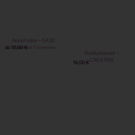
Aura Poster ~ EASE
ab
15,00
€
Limitiert auf 11 Exemplare
Postkartenset ~
CREATRIX
16,00
€