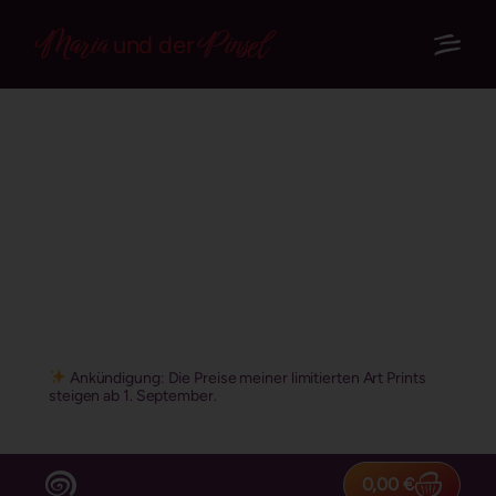
Maria
Pinsel
und der
fine art prints
in limitierter Auflage
Ankündigung: Die Preise meiner limitierten Art Prints
steigen ab 1. September.
0,00
€