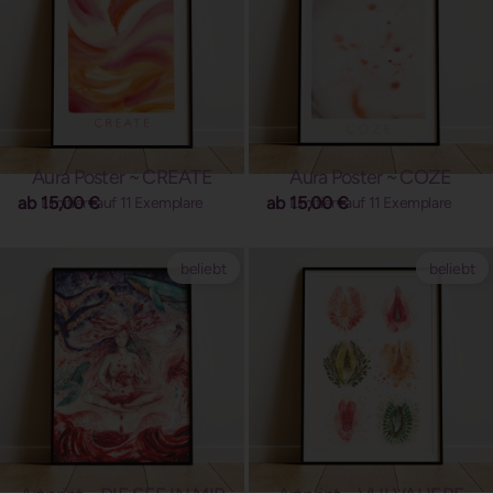
Aura Poster ~ CREATE
Aura Poster ~ COZE
ab
15,00
€
ab
15,00
€
Limitiert auf 11 Exemplare
Limitiert auf 11 Exemplare
beliebt
beliebt