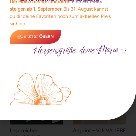
Die Preise meiner limitierten
Fine Art Prints
steigen ab 1. September.
Bis 31. August kannst
du dir deine Favoriten noch zum aktuellen Preis
Vulva Portrait ~
Artprint ~
sichern.
LAYERS OF LOVE
VULVAWEICH
(A5, A4, A3 – gerahmt)
Limitiert auf 33 Exemplare
JETZT STÖBERN
ab
222,00
€
ab
19,00
€
Herzensgrüße, deine Maria =)
Details
Details
Lesezeichen
Artprint ~ VULVALIEBE