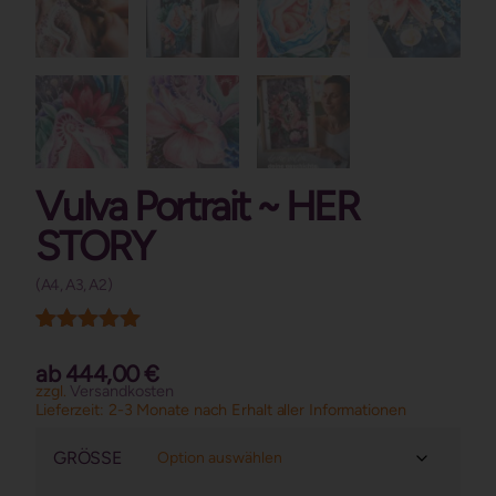
Vulva Portrait ~ HER
STORY
(A4, A3, A2)
Kundenrezension)
Bewertet mit
1
5.00
von 5,
ab
444,00
€
basierend
zzgl.
Versandkosten
auf
Lieferzeit:
2-3 Monate nach Erhalt aller Informationen
Kundenbewertung
GRÖSSE