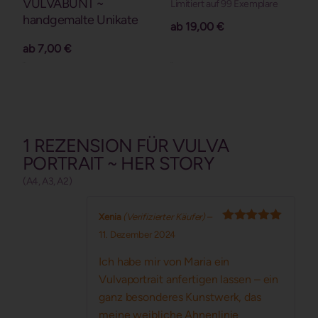
VULVABUNT ~
Limitiert auf 99 Exemplare
handgemalte Unikate
ab
19,00
€
ab
7,00
€
Details
Details
1 REZENSION FÜR
VULVA
PORTRAIT ~ HER STORY
(A4, A3, A2)
Xenia
(Verifizierter Käufer)
–
Bewertet mit
11. Dezember 2024
5
von 5
Ich habe mir von Maria ein
Vulvaportrait anfertigen lassen – ein
ganz besonderes Kunstwerk, das
meine weibliche Ahnenlinie