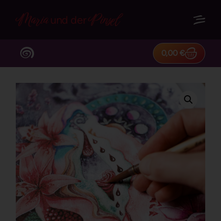
Maria
Pinsel
und der
0,00
€