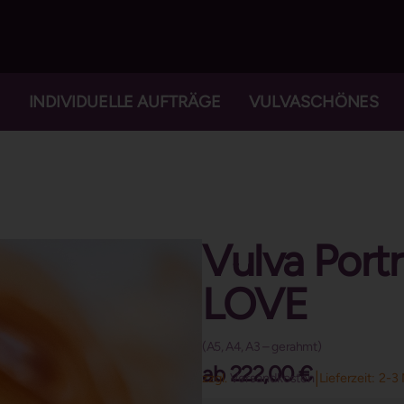
INDIVIDUELLE AUFTRÄGE
VULVASCHÖNES
Vulva Port
LOVE
(A5, A4, A3 – gerahmt)
ab
222,00
€
|
zzgl.
Versandkosten
Lieferzeit:
2-3 