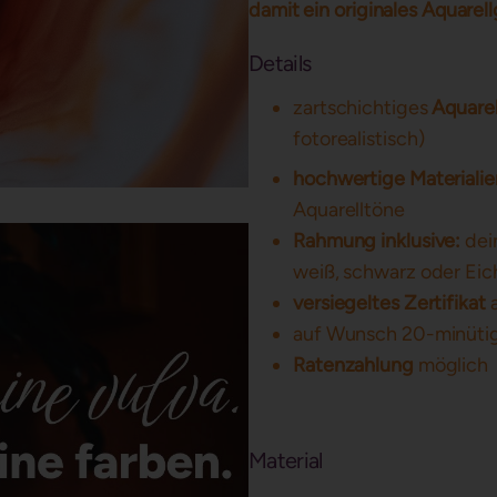
damit ein originales Aquarel
Details
zartschichtiges
Aquarel
fotorealistisch)
hochwertige Materialie
Aquarelltöne
Rahmung inklusive:
dei
weiß, schwarz oder Eic
versiegeltes Zertifikat
a
auf Wunsch 20-minüti
Ratenzahlung
möglich
Material