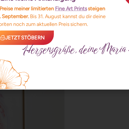
Preise meiner limitierten
Fine Art Prints
steigen
1. September.
Bis 31. August kannst du dir deine
riten noch zum aktuellen Preis sichern.
JETZT STÖBERN
Herzensgrüße, deine Maria 