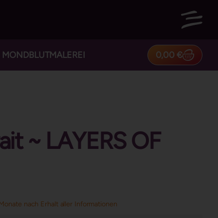
0,00
€
MONDBLUTMALEREI
rait ~ LAYERS OF
Monate nach Erhalt aller Informationen