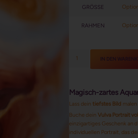
GRÖSSE
RAHMEN
IN DEN WAREN
Magisch-zartes Aquar
Lass dein
tiefstes Bild
malen 
Buche dein
Vulva Portrait v
einzigartiges Geschenk an di
individuellen Portrait, das d