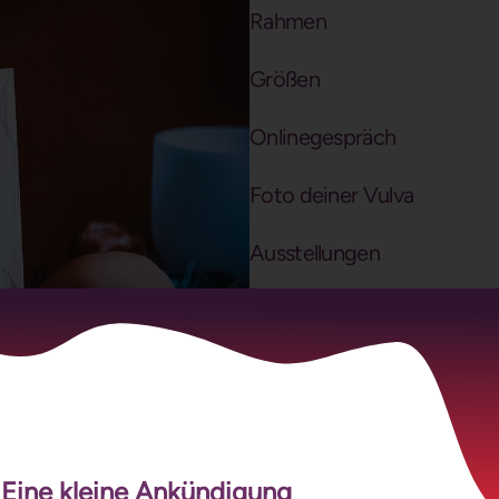
Rahmen
Größen
Onlinegespräch
Foto deiner Vulva
Ausstellungen
Versand
Eine kleine Ankündigung