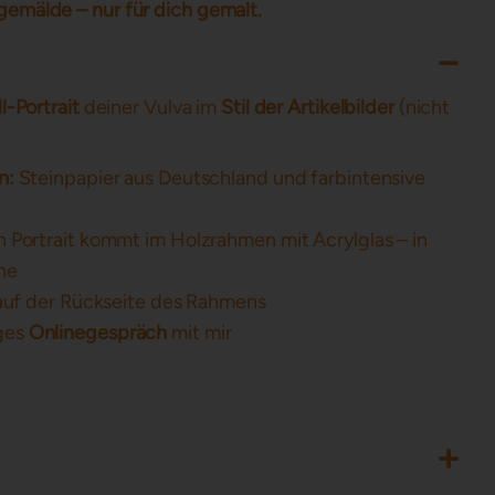
lgemälde – nur für dich gemalt.
l-Portrait
deiner Vulva im
Stil der Artikelbilder
(nicht
n:
Steinpapier aus Deutschland und farbintensive
n Portrait kommt im Holzrahmen mit Acrylglas – in
he
uf der Rückseite des Rahmens
ges
Onlinegespräch
mit mir