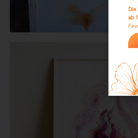
Die 
ab 
Favo