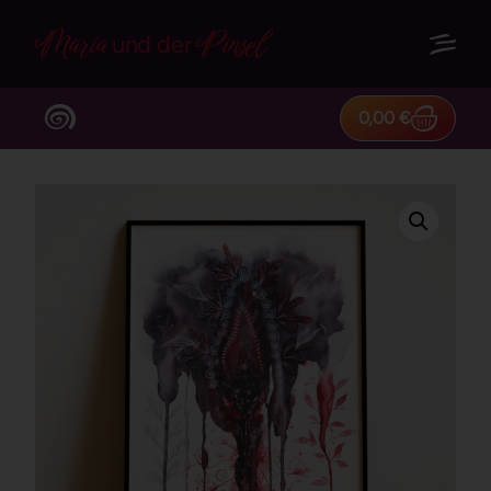
Maria
Pinsel
und der
0,00
€