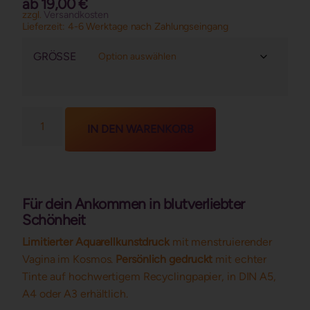
ab
19,00
€
basierend
zzgl.
Versandkosten
auf
Lieferzeit:
4-6 Werktage nach Zahlungseingang
Kundenbewertungen
GRÖSSE
IN DEN WARENKORB
Für dein Ankommen in blutverliebter
Schönheit
Limitierter Aquarellkunstdruck
mit menstruierender
Vagina im Kosmos.
Persönlich gedruckt
mit echter
Tinte auf hochwertigem Recyclingpapier, in DIN A5,
A4 oder A3 erhältlich.