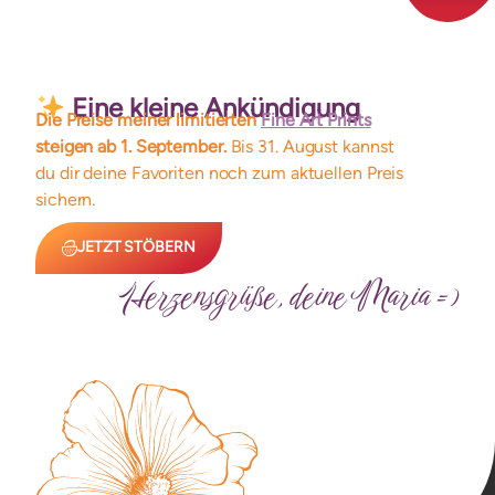
Postkartenset
Artprint ~ DIE SEE IN
MIR
(mehrere Varianten)
Eine kleine Ankündigung
– Magic Blood
Die Preise meiner limitierten
Fine Art Prints
Limitiert auf 33 Exemplare
steigen ab 1. September.
Bis 31. August kannst
16,00
€
ab
19,00
€
du dir deine Favoriten noch zum aktuellen Preis
Details
Details
sichern.
JETZT STÖBERN
Herzensgrüße, deine Maria =)
Vulva Portrait ~ HER
Artprint-Set “Yoniliebe”