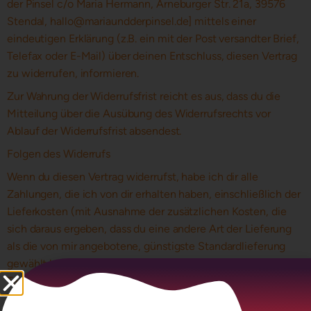
der Pinsel c/o Maria Hermann, Arneburger Str. 21a, 39576
Stendal, hallo@mariaundderpinsel.de] mittels einer
eindeutigen Erklärung (z.B. ein mit der Post versandter Brief,
Telefax oder E-Mail) über deinen Entschluss, diesen Vertrag
zu widerrufen, informieren.
Zur Wahrung der Widerrufsfrist reicht es aus, dass du die
Mitteilung über die Ausübung des Widerrufsrechts vor
Ablauf der Widerrufsfrist absendest.
Folgen des Widerrufs
Wenn du diesen Vertrag widerrufst, habe ich dir alle
Zahlungen, die ich von dir erhalten haben, einschließlich der
Lieferkosten (mit Ausnahme der zusätzlichen Kosten, die
sich daraus ergeben, dass du eine andere Art der Lieferung
als die von mir angebotene, günstigste Standardlieferung
gewählt hast), unverzüglich und spätestens binnen vierzehn
Tagen ab dem Tag zurückzuzahlen, an dem die Mitteilung
über deinen Widerruf dieses Vertrags bei mir eingegangen