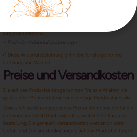
Sie müssen für einen etwaigen Wertverlust der Waren nur
aufkommen, wenn dieser Wertverlust auf einen zur Prüfung
der Beschaffenheit, Eigenschaften und Funktionsweise der
Waren nicht notwendigen Umgang mit ihnen
zurückzuführen ist.
– Ende der Widerrufsbelehrung –
(
¹
Diese Widerrufsbelehrung gilt nicht für die getrennte
Lieferung von Waren.)
Preise und Versandkosten
Die auf den Produktseiten genannten Preise enthalten die
gesetzliche Mehrwertsteuer und sonstige Preisbestandteile.
Zusätzlich zu den angegebenen Preisen berechne ich für die
Lieferung innerhalb Deutschlands pauschal 5,00 Euro pro
Bestellung. Die genauen Versandkosten werden dir unter
Liefer- und Zahlungsbedingungen
, auf den Produktseiten, im