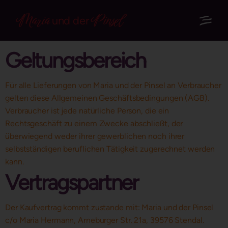
Maria
Pinsel
und der
Geltungsbereich
Für alle Lieferungen von Maria und der Pinsel an Verbraucher
gelten diese Allgemeinen Geschäftsbedingungen (AGB).
Verbraucher ist jede natürliche Person, die ein
Rechtsgeschäft zu einem Zwecke abschließt, der
überwiegend weder ihrer gewerblichen noch ihrer
selbstständigen beruflichen Tätigkeit zugerechnet werden
kann.
Vertragspartner
Der Kaufvertrag kommt zustande mit: Maria und der Pinsel
c/o Maria Hermann, Arneburger Str. 21a, 39576 Stendal.