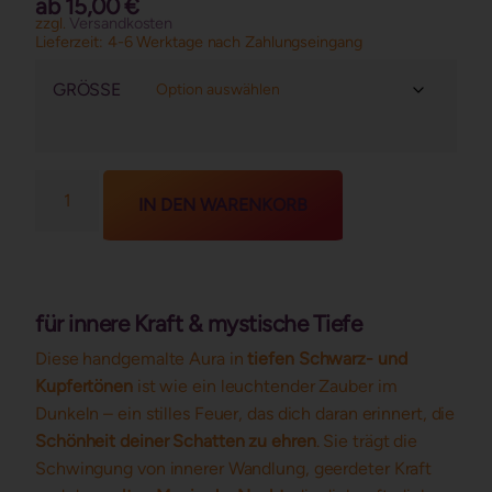
ab
15,00
€
basierend
zzgl.
Versandkosten
auf
Lieferzeit:
4-6 Werktage nach Zahlungseingang
Kundenbewertung
GRÖSSE
IN DEN WARENKORB
für innere Kraft & mystische Tiefe
Diese handgemalte Aura in
tiefen Schwarz- und
Kupfertönen
ist wie ein leuchtender Zauber im
Dunkeln – ein stilles Feuer, das dich daran erinnert, die
Schönheit deiner Schatten zu ehren
. Sie trägt die
Schwingung von innerer Wandlung, geerdeter Kraft