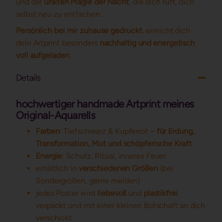
und der
uralten Magie der Nacht
, die dich ruft, dich
selbst neu zu entfachen.
Persönlich bei mir zuhause gedruckt
, erreicht dich
dein Artprint besonders
nachhaltig und energetisch
voll aufgeladen
.
Details
hochwertiger handmade Artprint meines
Original-Aquarells
Farben
: Tiefschwarz & Kupferrot –
für Erdung,
Transformation, Mut und schöpferische Kraft
Energie
: Schutz, Ritual, inneres Feuer
erhältlich in
verschiedenen Größen
(bei
Sondergrößen, gerne melden)
jedes Poster wird
liebevoll
und
plastikfrei
verpackt und mit einer kleinen Botschaft an dich
verschickt