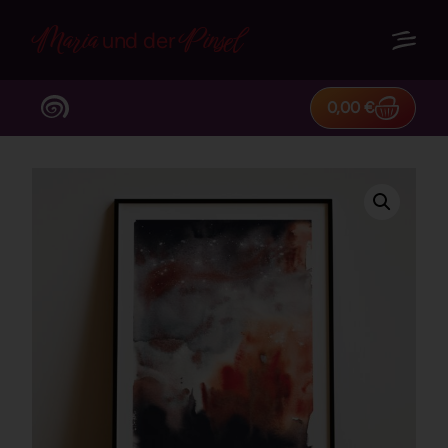
Maria
Pinsel
und der
0,00
€