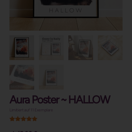
Aura Poster ~ HALLOW
Limitiert auf 11 Exemplare
Kundenrezension)
Bewertet mit
1
5.00
von 5,