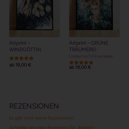
Artprint ~
Artprint ~ GRÜNE
WINDGÖTTIN
TRÄUMEREI
Limitiert auf 33 Exemplare
ab
19,00
€
Bewertet mit
ab
19,00
€
Bewertet mit
5.00
5.00
von 5
Details
Details
von 5
REZENSIONEN
Es gibt noch keine Rezensionen.
Schreibe die erste Rezension für „Artprint ~