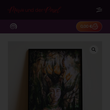
Maria
Pinsel
und der
0,00
€