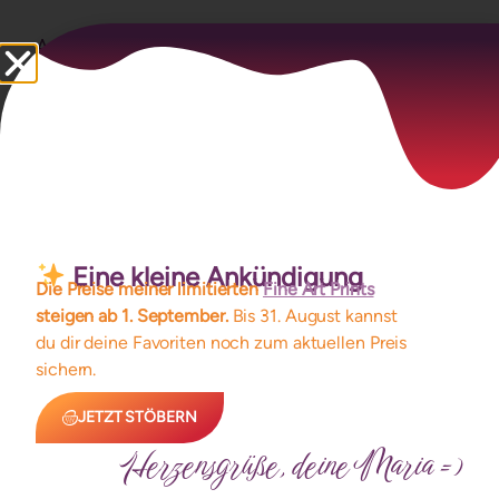
Aura
Herstellung
Größe
Limitierte Auflage
Rahmen
Eine kleine Ankündigung
Die Preise meiner limitierten
Fine Art Prints
steigen ab 1. September.
Bis 31. August kannst
du dir deine Favoriten noch zum aktuellen Preis
sichern.
Ähnliche Produkte
JETZT STÖBERN
Herzensgrüße, deine Maria =)