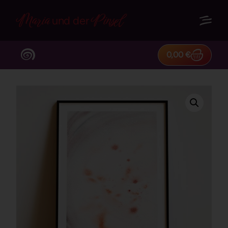
Maria
Pinsel
und der
0,00
€