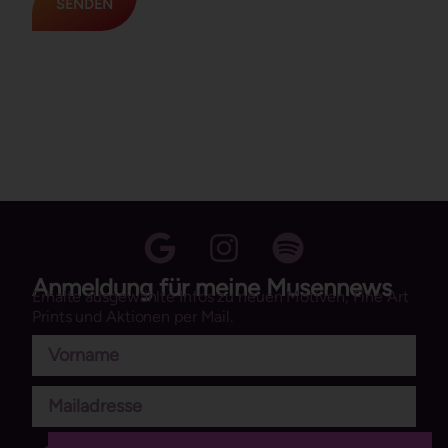
Anmeldung für meine Musennews
Erhalte ausgewählte Infos zu neuen Motiven, Fine Art
Prints und Aktionen per Mail.