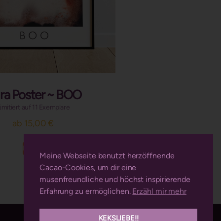
ra Poster ~ BOO
imitiert auf 11 Exemplare
ab
15,00
€
Details
Meine Webseite benutzt herzöffnende
Cacao-Cookies, um dir eine
musenfreundliche und höchst inspirierende
Erfahrung zu ermöglichen.
Erzähl mir mehr
KEKSLIEBE!!