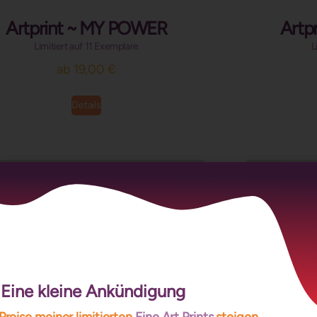
Artprint ~ MY POWER
Artp
Limitiert auf 11 Exemplare
L
ab
19,00
€
Details
Eine kleine Ankündigung