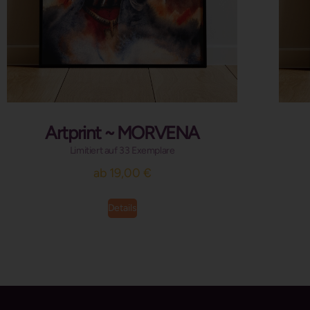
Artprint ~ MORVENA
Limitiert auf 33 Exemplare
ab
19,00
€
Details