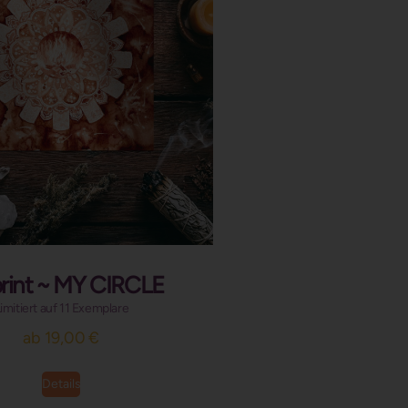
rint ~ MY CIRCLE
imitiert auf 11 Exemplare
ab
19,00
€
Details