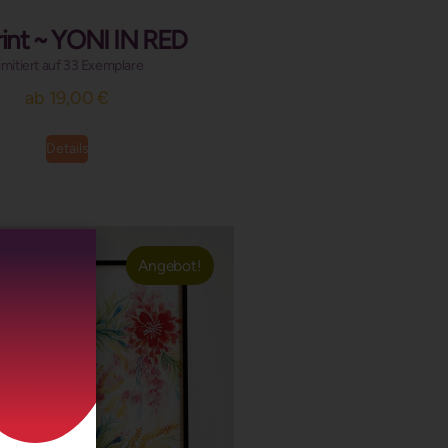
rint ~ YONI IN RED
imitiert auf 33 Exemplare
ab
19,00
€
Details
Angebot!