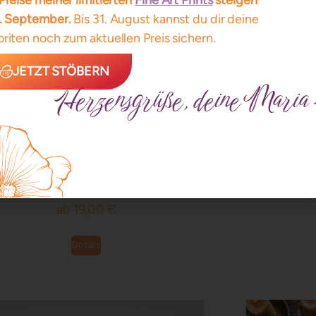
Preise meiner limitierten
Fine Art Prints
steigen
1. September.
Bis 31. August kannst du dir deine
riten noch zum aktuellen Preis sichern.
JETZT STÖBERN
Herzensgrüße, deine Maria 
Artprint ~ VULVADARK
Artp
Limitiert auf 33 Exemplare
L
ab
19,00
€
Details