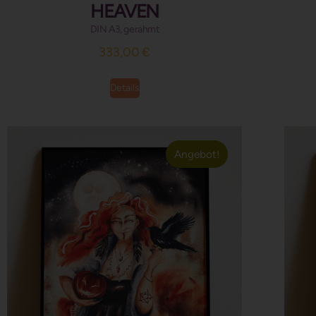
HEAVEN
DIN A3, gerahmt
333,00
€
Details
Angebot!