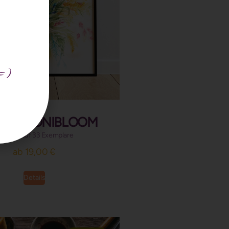
=)
rint ~ YONIBLOOM
imitiert auf 33 Exemplare
ab
19,00
€
Details