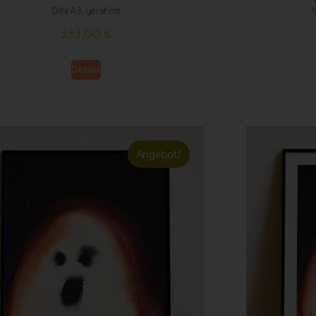
DIN A3, gerahmt
L
333,00
€
Details
Angebot!