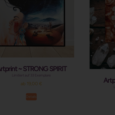
rtprint ~ STRONG SPIRIT
Limitiert auf 33 Exemplare
Artp
ab
19,00
€
L
Details