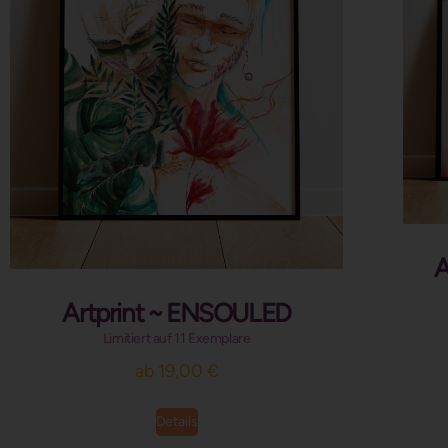
A
Artprint ~ ENSOULED
Limitiert auf 11 Exemplare
ab
19,00
€
Details