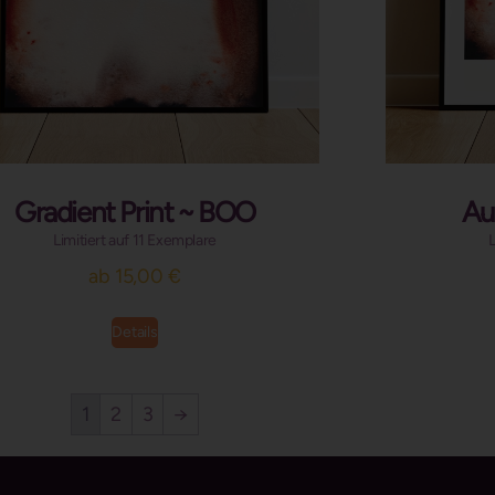
Gradient Print ~ BOO
Au
Limitiert auf 11 Exemplare
L
ab
15,00
€
Details
1
2
3
→