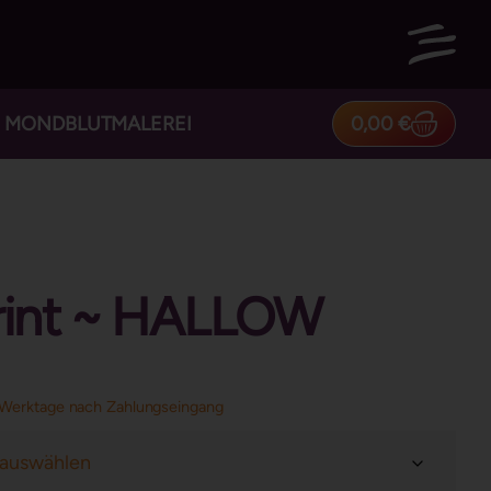
0,00
€
MONDBLUTMALEREI
Print ~ HALLOW
Werktage nach Zahlungseingang