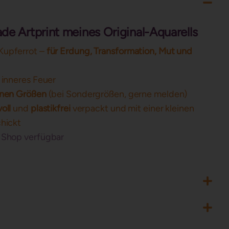
e Artprint meines Original-Aquarells
 Kupferrot –
für Erdung, Transformation, Mut und
, inneres Feuer
enen Größen
(bei Sondergrößen, gerne melden)
oll
und
plastikfrei
verpackt und mit einer kleinen
chickt
 Shop verfügbar