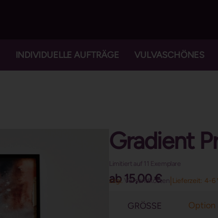
INDIVIDUELLE AUFTRÄGE
VULVASCHÖNES
Gradient 
Limitiert auf 11 Exemplare
ab
15,00
€
|
zzgl.
Versandkosten
Lieferzeit:
4-6 
GRÖSSE