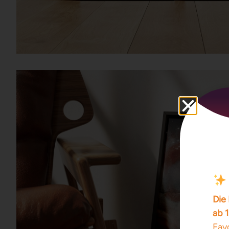
Die 
ab 
Favo