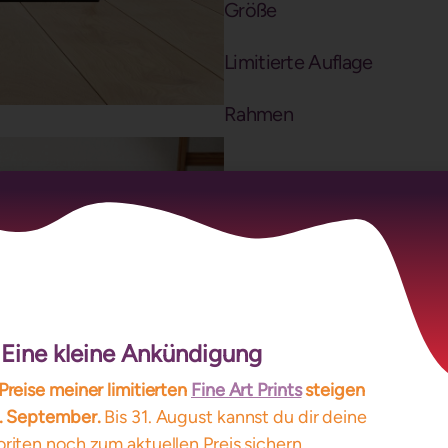
Größe
Limitierte Auflage
Rahmen
Eine kleine Ankündigung
Preise meiner limitierten
Fine Art Prints
steigen
1. September.
Bis 31. August kannst du dir deine
riten noch zum aktuellen Preis sichern.