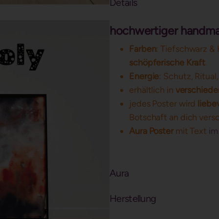
Details
hochwertiger handmad
Farben
: Tiefschwarz &
schöpferische Kraft
Energie
: Schutz, Ritual
erhältlich in
verschied
jedes Poster wird
liebev
Botschaft an dich vers
Aura Poster
mit Text
im
Aura
Herstellung