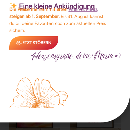
Eine kleine Ankündigung
Die Preise meiner limitierten
Fine Art Prints
steigen ab 1. September.
Bis 31. August kannst
du dir deine Favoriten noch zum aktuellen Preis
sichern.
Aura Poster ~ LUCID
Gradient Print ~ SOIL
JETZT STÖBERN
Limitiert auf 11 Exemplare
Limitiert auf 11 Exemplare
Herzensgrüße, deine Maria =)
ab
15,00
€
ab
15,00
€
Details
Details