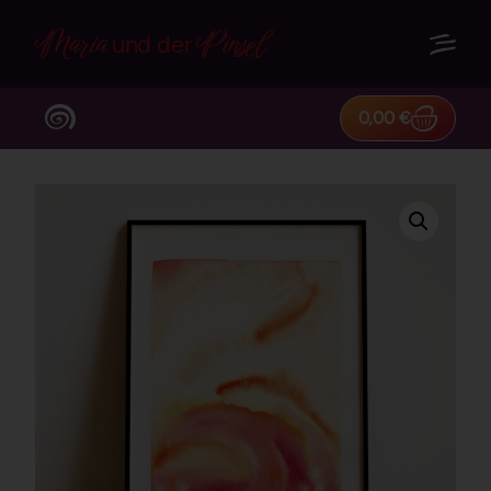
Maria
Pinsel
und der
0,00
€