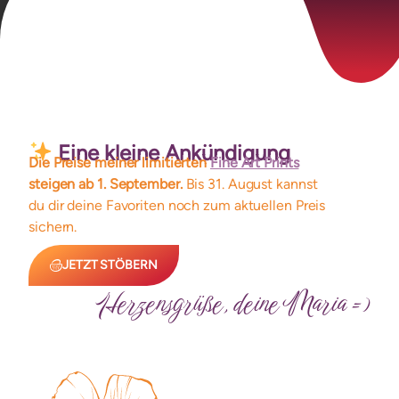
Größe
Limitierte Auflage
Rahmen
Eine kleine Ankündigung
Die Preise meiner limitierten
Fine Art Prints
steigen ab 1. September.
Bis 31. August kannst
du dir deine Favoriten noch zum aktuellen Preis
Ähnliche Produkte
sichern.
JETZT STÖBERN
Herzensgrüße, deine Maria =)