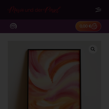
Maria
Pinsel
und der
0,00
€