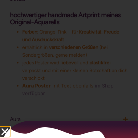
hochwertiger handmade Artprint meines
Original-Aquarells
Farben
: Orange-Pink – für
Kreativität, Freude
und Ausdruckskraft
erhältlich in
verschiedenen Größen
(bei
Sondergrößen, gerne melden)
jedes Poster wird
liebevoll
und
plastikfrei
verpackt und mit einer kleinen Botschaft an dich
verschickt
Aura Poster
mit Text ebenfalls
im Shop
verfügbar
Aura
Herstellung