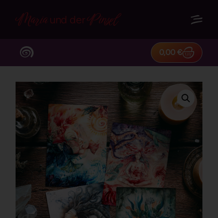
Maria
Pinsel
und der
0,00
€