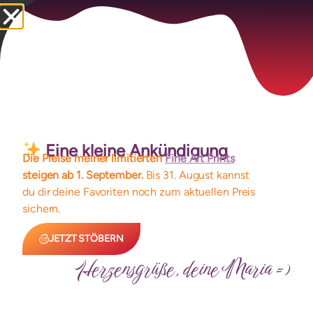
Personalisierung
Herstellung
Ecken
Rückseite
Eine kleine Ankündigung
Die Preise meiner limitierten
Fine Art Prints
steigen ab 1. September.
Bis 31. August kannst
Ähnliche Produkte
du dir deine Favoriten noch zum aktuellen Preis
sichern.
JETZT STÖBERN
Herzensgrüße, deine Maria =)