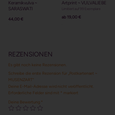
Keramikvulva ~
Artprint ~ VULVALIEBE
SARASWATI
Limitiert auf 99 Exemplare
ab
19,00
€
44,00
€
Details
Details
REZENSIONEN
Es gibt noch keine Rezensionen.
Schreibe die erste Rezension für „Postkartenset ~
MUSENZART“
Deine E-Mail-Adresse wird nicht veröffentlicht.
Erforderliche Felder sind mit
*
markiert
Deine Bewertung
*