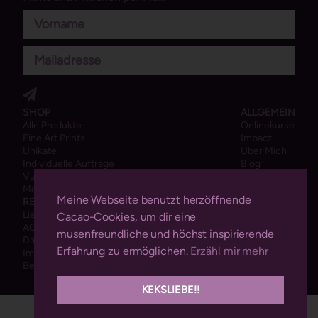
SHOP
ALLGEMEIN
Alle Produkte
Onlinekurse
Fine Art Prints
Impact
Unikate
Über Mich
Individuelle Aufträge
Blog
Vulvaschönes
Mondblutmalerei
Meine Webseite benutzt herzöffnende
RECHTLICHES
Liefer- und Zahlungsbedingungen
Cacao-Cookies, um dir eine
AGB
musenfreundliche und höchst inspirierende
Datenschutz
Erfahrung zu ermöglichen.
Erzähl mir mehr
Impressum
Bewertungen
KEKSLIEBE!!