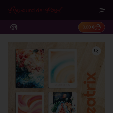
Maria
Pinsel
und der
0,00
€