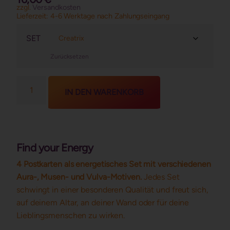
basierend
zzgl.
Versandkosten
auf
Lieferzeit:
4-6 Werktage nach Zahlungseingang
Kundenbewertung
SET
Zurücksetzen
IN DEN WARENKORB
Find your Energy
4 Postkarten als energetisches Set mit verschiedenen
Aura-, Musen- und Vulva-Motiven.
Jedes Set
schwingt in einer besonderen Qualität und freut sich,
auf deinem Altar, an deiner Wand oder für deine
Lieblingsmenschen zu wirken.