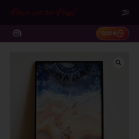
Maria
Pinsel
und der
0,00
€