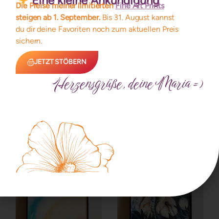
Eine kleine Ankündigung
Die Preise meiner limitierten
Fine Art Prints
steigen ab 1. September.
Bis 31. August kannst
du dir deine Favoriten noch zum aktuellen Preis
sichern.
JETZT STÖBERN
Herzensgrüße, deine Maria =)
Aura Poster ~
Postkartenset
RENORTH
(mehrere Varianten)
Limitiert auf 11 Exemplare
Bewertet mit
16,00
€
ab
15,00
€
5.00
von 5
Details
Details