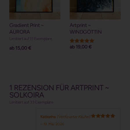
Gradient Print ~
Artprint ~
AURORA
WINDGÖTTIN
Limitiert auf 11 Exemplare
ab
19,00
€
Bewertet mit
ab
15,00
€
5.00
Details
Details
von 5
1 REZENSION FÜR
ARTPRINT ~
SOLKOIRA
Limitiert auf 33 Exemplare
Katkarina
(Verifizierter Käufer)
Bewertet mit
–
19. Mai 2026
5
von 5