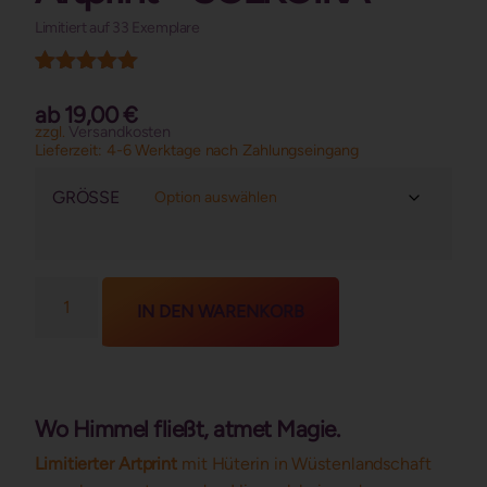
Limitiert auf 33 Exemplare
Kundenrezension)
Bewertet mit
1
5.00
von 5,
ab
19,00
€
basierend
zzgl.
Versandkosten
auf
Lieferzeit:
4-6 Werktage nach Zahlungseingang
Kundenbewertung
GRÖSSE
IN DEN WARENKORB
Wo Himmel fließt, atmet Magie.
Limitierter Artprint
mit Hüterin in Wüstenlandschaft