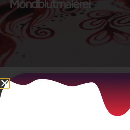
Mondblutmalerei
Hallo, du Herz!
Um auf diesen Inhalt zuzugreifen, kaufe
den
Kurs
oder logge dich ein.