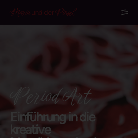
Maria
Pinsel
und der
Period Art
Einführung in die
kreative