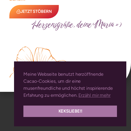
Vulvaschönes
Mondblutmalerei
RECHTLICHES
JETZT STÖBERN
Liefer- und Zahlungsbedingungen
Herzensgrüße, deine Maria =)
AGB
Datenschutz
Impressum
Bewertungen
Meine Webseite benutzt herzöffnende
Cacao-Cookies, um dir eine
musenfreundliche und höchst inspirierende
Erfahrung zu ermöglichen.
Erzähl mir mehr
KEKSLIEBE!!